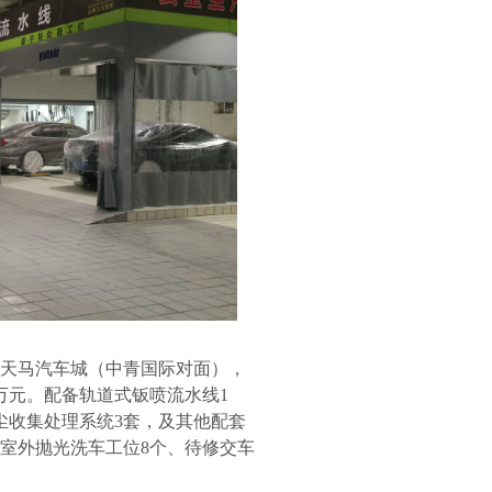
天马汽车城（中青国际对面），
万元。配备轨道式钣喷流水线
1
尘收集处理系统
3
套，及其他配套
室外抛光洗车工位
8
个、待修交车