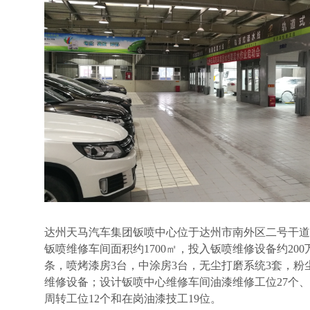
达州天马汽车集团钣喷中心位于达州市南外区二号干道
钣喷维修车间面积约
1700
㎡，投入钣喷维修设备约
200
条，喷烤漆房
3
台，中涂房
3
台，无尘打磨系统
3
套，粉
维修设备；设计钣喷中心维修车间油漆维修工位
27
个、
周转工位
12
个和在岗油漆技工
19
位。