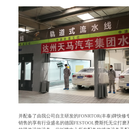
并配备了由我公司自主研发的
FONRTOR(
丰泰
)
牌快修
销售的享有行业盛名的德国
FESTOOL
费斯托无尘打磨