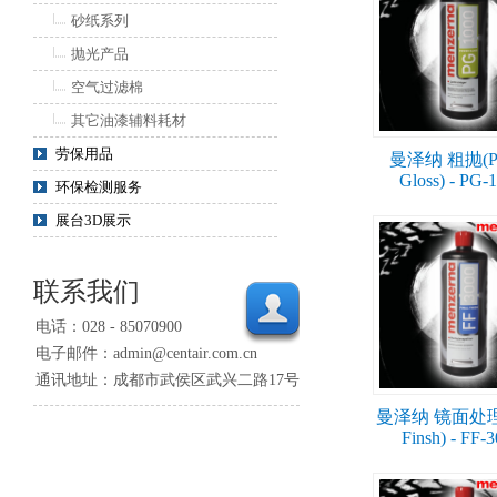
砂纸系列
抛光产品
空气过滤棉
其它油漆辅料耗材
劳保用品
曼泽纳 粗抛(P
Gloss) - PG-
环保检测服务
展台3D展示
联系我们
电话：028 - 85070900
电子邮件：admin@centair.com.cn
通讯地址：成都市武侯区武兴二路17号
曼泽纳 镜面处理(
Finsh) - FF-